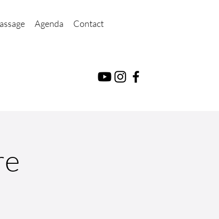
assage
Agenda
Contact
re