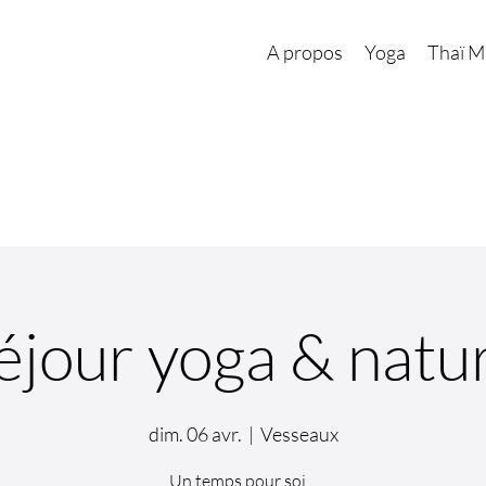
A propos
Yoga
Thaï M
éjour yoga & natu
dim. 06 avr.
  |  
Vesseaux
Un temps pour soi…