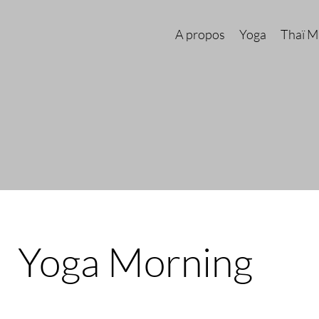
A propos
Yoga
Thaï M
Yoga Morning