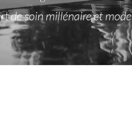
rt de soin millénaire et moder
À propos ...
" Apprendre c'est découvrir ce que tu sais déjà.
Faire, c'est démontrer que tu le sais.
ner c'est rappeler aux autres qu'ils savent aussi bien q
ous sommes tous apprenants, faisants, et enseignants 