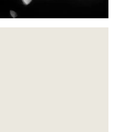
Les valeurs
Bienveillance & soutien,
A mes yeux, c’est une condition sine
qua non à tout apprentissage solide et
durable.
Tradition et évolution,
Je n’ai rien inventé, c’est l’enseignement