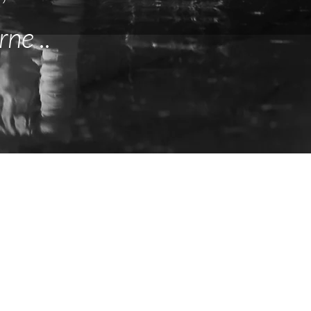
ne ..
ue toi.
".