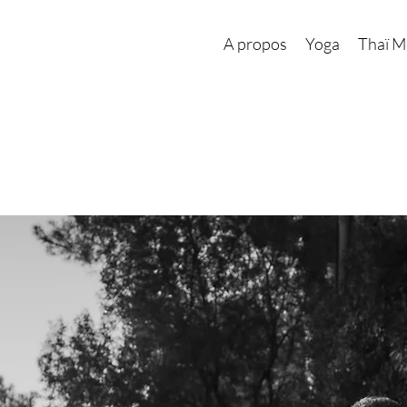
A propos
Yoga
Thaï M