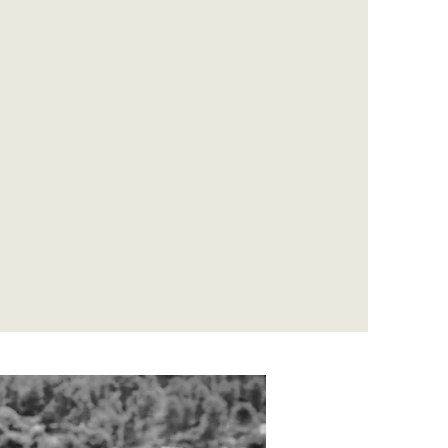
Parce que le cadre, c’est la structure,
notre point d’appui à partir duquel
nous pouvons nous établir et nous
déployer.
L’humour parceque j'apprends mieux
en m’amusant, et que la vie passe vite !