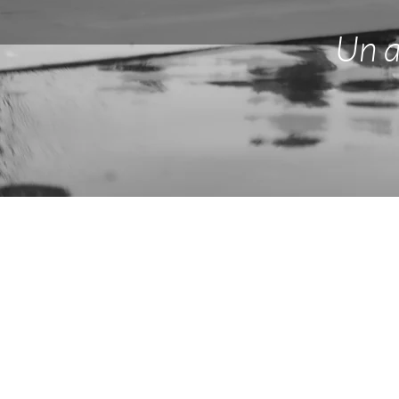
Un a
Enseig
N