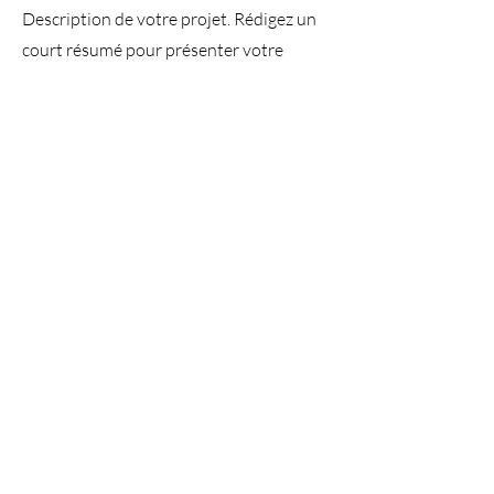
Description de votre projet. Rédigez un
court résumé pour présenter votre
travail et son contexte aux visiteurs.
Cliquez sur « Modifier texte » ou double-
cliquez sur la zone de texte pour
commencer.